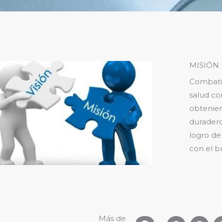
MISIÓN
Combati
salud co
obtenien
duradero
logro de
con el bu
Más de